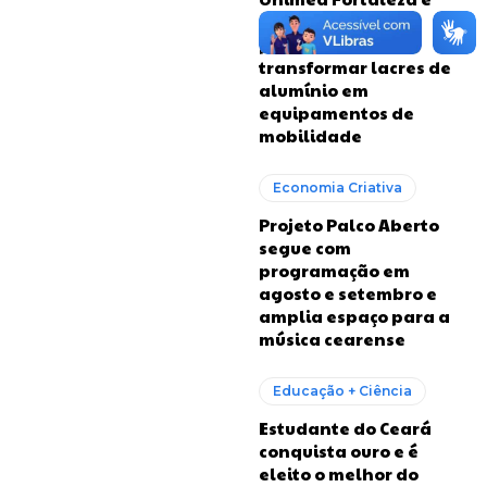
RioMar firmam
parceria para
transformar lacres de
alumínio em
equipamentos de
mobilidade
Economia Criativa
Projeto Palco Aberto
segue com
programação em
agosto e setembro e
amplia espaço para a
música cearense
Educação + Ciência
Estudante do Ceará
conquista ouro e é
eleito o melhor do