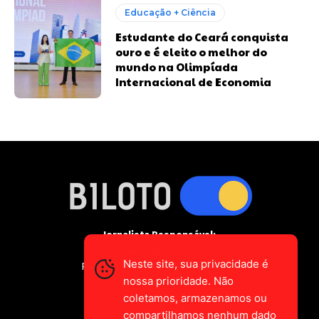
Educação + Ciência
Estudante do Ceará conquista
ouro e é eleito o melhor do
mundo na Olimpíada
Internacional de Economia
Jornalista Responsável:
Gustavo Augusto-Vieira
Neste site, sua privacidade é
Registro Profissional MTE 2589/CE
nossa prioridade. Não
coletamos, armazenamos ou
falecom@biloto.com.br
compartilhamos nenhum dado