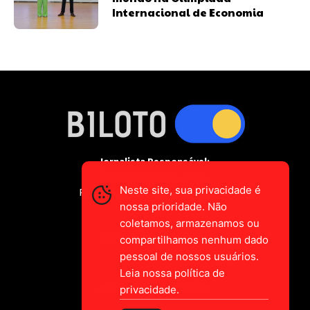
Internacional de Economia
Jornalista Responsável:
Gustavo Augusto-Vieira
Neste site, sua privacidade é
Registro Profissional MTE 2589/CE
nossa prioridade. Não
coletamos, armazenamos ou
falecom@biloto.com.br
compartilhamos nenhum dado
pessoal de nossos usuários.
Leia nossa política de
privacidade.
MADE IN CEARÁ
BRASIL