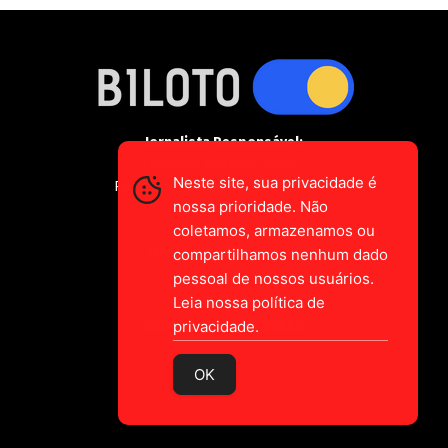
Jornalista Responsável:
Gustavo Augusto-Vieira
Neste site, sua privacidade é
Registro Profissional MTE 2589/CE
nossa prioridade. Não
coletamos, armazenamos ou
falecom@biloto.com.br
compartilhamos nenhum dado
pessoal de nossos usuários.
Leia nossa política de
privacidade.
MADE IN CEARÁ
BRASIL
OK
© 2026 Biloto