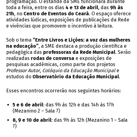
programação. O estande da SME funcionará durante
toda a feira, entre os dias
4 e 13 de abril
, das
9h às
21h
, no
Centro de Eventos do Ceará
. O espaço oferece
atividades lúdicas, exposições de publicações da Rede
e vivências que promovem o incentivo à leitura.
Sob o tema
“Entre Livros e Lições: a voz das mulheres
na educação”
, a SME destaca a produção científica e
pedagógica das
professoras da Rede Municipal
. Serão
realizadas
rodas de conversa
e exposições de
pesquisas acadêmicas, como parte dos projetos
Professor Autor
,
Colóquio da Educação Municipal
e
estudos do
Observatório da Educação Municipal
.
Esses encontros ocorrerão nos seguintes horários:
5 e 6 de abril
: das 9h às 12h e das 14h às 17h
(Mezanino 2 – Sala 7)
8, 9 e 10 de abril
: das 9h às 12h (Mezanino 1 – Sala
7)