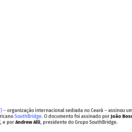
F)
– organização internacional sediada no Ceará – assinou u
fricano
SouthBridge
. O documento foi assinado por
João Bos
F, e por
Andrew Alli
, presidente do Grupo SouthBridge.