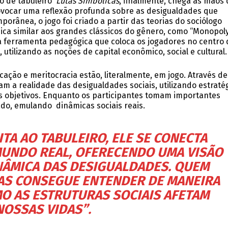
go de tabuleiro
Lutas Simbólicas
, finalmente, chega às mãos 
ovocar uma reflexão profunda sobre as desigualdades que
orânea, o jogo foi criado a partir das teorias do sociólogo
ica similar aos grandes clássicos do gênero, como “Monopoly
a ferramenta pedagógica que coloca os jogadores no centro 
tilizando as noções de capital econômico, social e cultural.
cação e meritocracia estão, literalmente, em jogo. Através de
m a realidade das desigualdades sociais, utilizando estraté
s objetivos. Enquanto os participantes tomam importantes
ado, emulando dinâmicas sociais reais.
ITA AO TABULEIRO, ELE SE CONECTA
UNDO REAL, OFERECENDO UMA VISÃO
INÂMICA DAS DESIGUALDADES. QUEM
AS
CONSEGUE ENTENDER DE MANEIRA
O AS ESTRUTURAS SOCIAIS AFETAM
NOSSAS VIDAS”
.