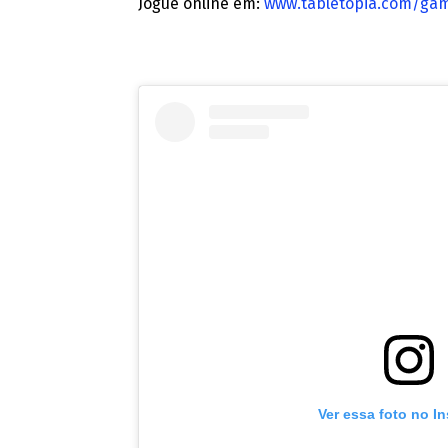
Jogue online em:
www.tabletopia.com/gam
Ver essa foto no I