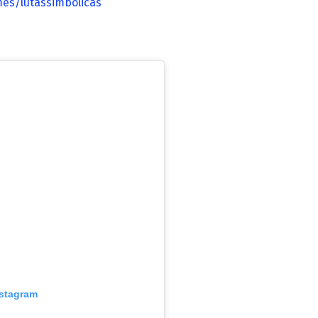
es/lutassimbolicas
nstagram