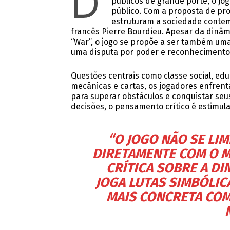
D
públicos de grande porte, o jo
público. Com a proposta de pr
estruturam a sociedade contemp
francês Pierre Bourdieu. Apesar da dinâm
“War”, o jogo se propõe a ser também um
uma disputa por poder e reconhecimento, u
Questões centrais como classe social, edu
mecânicas e cartas, os jogadores enfrenta
para superar obstáculos e conquistar seu
decisões, o pensamento crítico é estimul
“O JOGO NÃO SE LIM
DIRETAMENTE COM O M
CRÍTICA SOBRE A D
JOGA
LUTAS SIMBÓLIC
MAIS CONCRETA COM