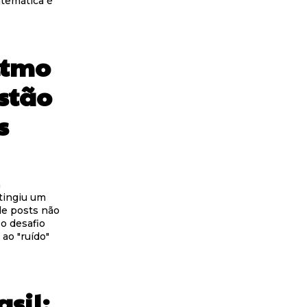
temática é
itmo
stão
s
a
atingiu um
de posts não
 o desafio
ao "ruído"
asil: