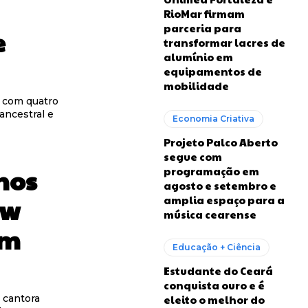
RioMar firmam
parceria para
e
transformar lacres de
alumínio em
equipamentos de
mobilidade
 com quatro
 ancestral e
Economia Criativa
Projeto Palco Aberto
segue com
nos
programação em
agosto e setembro e
ow
amplia espaço para a
música cearense
em
Educação + Ciência
Estudante do Ceará
conquista ouro e é
 cantora
eleito o melhor do