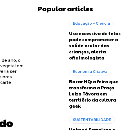
Popular articles
Educação + Ciência
Uso excessivo de telas
pode comprometer a
saúde ocular das
crianças, alerta
oftalmologista
 de ano, o
 vegetal em
eria ser
Economia Criativa
aiores
Bazar HQ: a feira que
scarte
transforma a Praça
Luiza Távora em
território da cultura
geek
ndo
SUSTENTABILIDADE
Unimed Fortaleza e