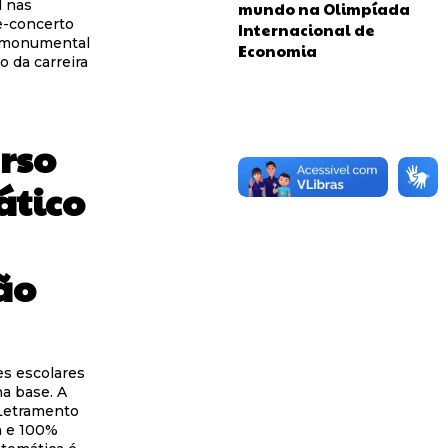
l nas
mundo na Olimpíada
me-concerto
Internacional de
 monumental
Economia
 da carreira
rso
ático
ão
es escolares
na base. A
“Letramento
a e 100%