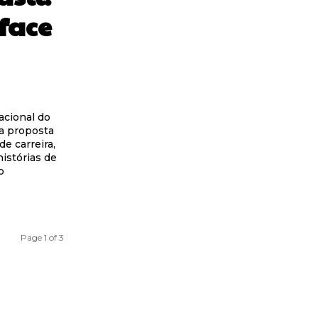
 face
acional do
a proposta
e carreira,
histórias de
o
Page 1 of 3