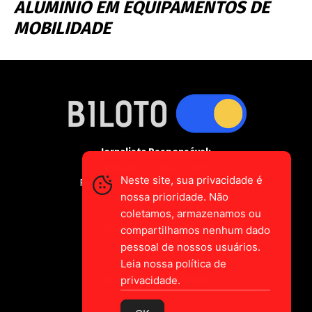
ALUMÍNIO EM EQUIPAMENTOS DE
MOBILIDADE
Jornalista Responsável:
Gustavo Augusto-Vieira
Neste site, sua privacidade é
Registro Profissional MTE 2589/CE
nossa prioridade. Não
coletamos, armazenamos ou
falecom@biloto.com.br
compartilhamos nenhum dado
pessoal de nossos usuários.
Leia nossa política de
privacidade.
MADE IN CEARÁ
BRASIL