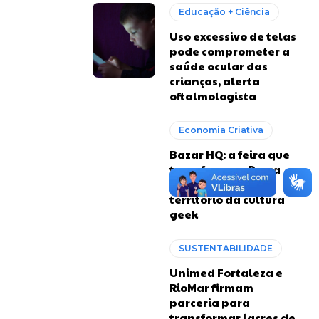
Educação + Ciência
Uso excessivo de telas
pode comprometer a
saúde ocular das
crianças, alerta
oftalmologista
Economia Criativa
Bazar HQ: a feira que
transforma a Praça
Luiza Távora em
território da cultura
geek
SUSTENTABILIDADE
Unimed Fortaleza e
RioMar firmam
parceria para
transformar lacres de