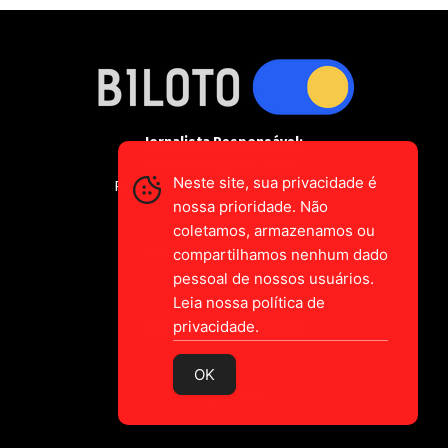
Jornalista Responsável:
Gustavo Augusto-Vieira
Neste site, sua privacidade é
Registro Profissional MTE 2589/CE
nossa prioridade. Não
coletamos, armazenamos ou
falecom@biloto.com.br
compartilhamos nenhum dado
pessoal de nossos usuários.
Leia nossa política de
privacidade.
MADE IN CEARÁ
BRASIL
OK
© 2026 Biloto