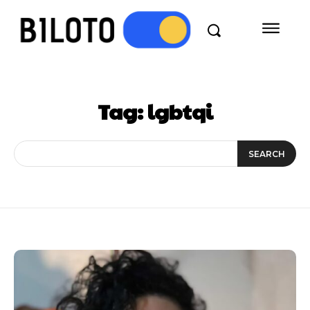
Tag:
lgbtqi
SEARCH