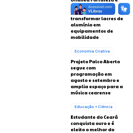
RioMar firmam
parceria para
transformar lacres de
alumínio em
equipamentos de
mobilidade
Economia Criativa
Projeto Palco Aberto
segue com
programação em
agosto e setembro e
amplia espaço para a
música cearense
Educação + Ciência
Estudante do Ceará
conquista ouro e é
eleito o melhor do