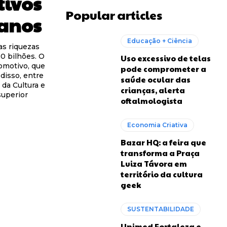
tivos
Popular articles
 anos
Educação + Ciência
as riquezas
0 bilhões. O
Uso excessivo de telas
tomotivo, que
pode comprometer a
disso, entre
saúde ocular das
da Cultura e
crianças, alerta
superior
oftalmologista
Economia Criativa
Bazar HQ: a feira que
transforma a Praça
Luiza Távora em
território da cultura
geek
SUSTENTABILIDADE
Unimed Fortaleza e