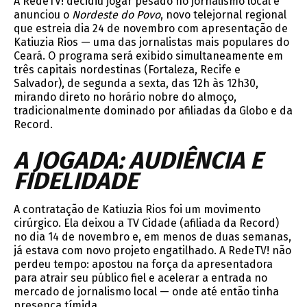
A RedeTV! decidiu jogar pesado no jornalismo local e
anunciou o
Nordeste do Povo
, novo telejornal regional
que estreia dia 24 de novembro com apresentação de
Katiuzia Rios — uma das jornalistas mais populares do
Ceará. O programa será exibido simultaneamente em
três capitais nordestinas (Fortaleza, Recife e
Salvador), de segunda a sexta, das 12h às 12h30,
mirando direto no horário nobre do almoço,
tradicionalmente dominado por afiliadas da Globo e da
Record.
A JOGADA: AUDIÊNCIA E
FIDELIDADE
A contratação de Katiuzia Rios foi um movimento
cirúrgico. Ela deixou a TV Cidade (afiliada da Record)
no dia 14 de novembro e, em menos de duas semanas,
já estava com novo projeto engatilhado. A RedeTV! não
perdeu tempo: apostou na força da apresentadora
para atrair seu público fiel e acelerar a entrada no
mercado de jornalismo local — onde até então tinha
presença tímida.