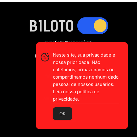
Jornalista Responsável:
Gustavo Augusto-Vieira
Neste site, sua privacidade é
Registro Profissional MTE 2589/CE
nossa prioridade. Não
coletamos, armazenamos ou
falecom@biloto.com.br
compartilhamos nenhum dado
pessoal de nossos usuários.
Leia nossa política de
privacidade.
MADE IN CEARÁ
BRASIL
OK
© 2026 Biloto