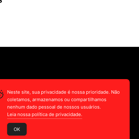
S
Neste site, sua privacidade é nossa prioridade. Não
coletamos, armazenamos ou compartilhamos
nenhum dado pessoal de nossos usuários.
Leia nossa política de privacidade.
OK