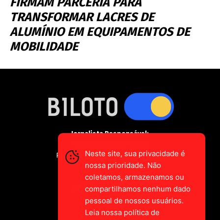
FIRMAM PARCERIA PARA
TRANSFORMAR LACRES DE
ALUMÍNIO EM EQUIPAMENTOS DE
MOBILIDADE
Jornalista Responsável:
Gustavo Augusto-Vieira
Neste site, sua privacidade é
Registro Profissional MTE 2589/CE
nossa prioridade. Não
coletamos, armazenamos ou
falecom@biloto.com.br
compartilhamos nenhum dado
pessoal de nossos usuários.
Leia nossa política de