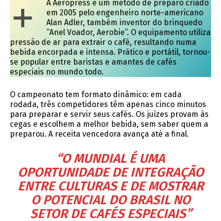
+
A Aeropress é um método de preparo criado
em 2005 pelo engenheiro norte-americano
Alan Adler, também inventor do brinquedo
“Anel Voador, Aerobie”. O equipamento utiliza
pressão de ar para extrair o café, resultando numa
bebida encorpada e intensa. Prático e portátil, tornou-
se popular entre baristas e amantes de cafés
especiais no mundo todo.
O campeonato tem formato dinâmico: em cada
rodada, três competidores têm apenas cinco minutos
para preparar e servir seus cafés. Os juízes provam às
cegas e escolhem a melhor bebida, sem saber quem a
preparou. A receita vencedora avança até a final.
“O MUNDIAL É UMA
OPORTUNIDADE DE INTEGRAÇÃO
ENTRE CULTURAS E DE MOSTRAR
O POTENCIAL DO BRASIL NO
SETOR DE CAFÉS ESPECIAIS”