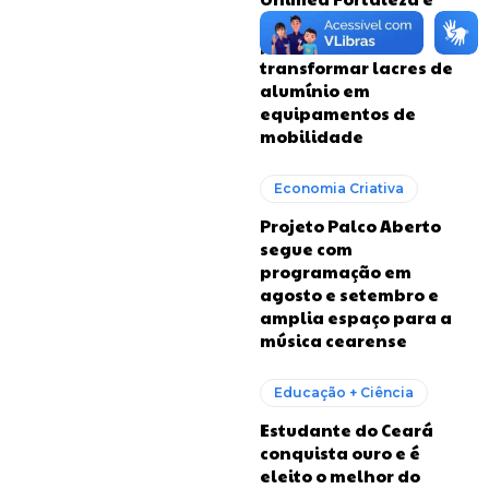
RioMar firmam
parceria para
transformar lacres de
alumínio em
equipamentos de
mobilidade
Economia Criativa
Projeto Palco Aberto
segue com
programação em
agosto e setembro e
amplia espaço para a
música cearense
Educação + Ciência
Estudante do Ceará
conquista ouro e é
eleito o melhor do