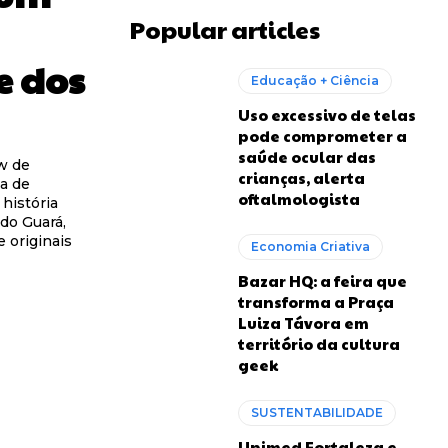
Popular articles
e dos
Educação + Ciência
Uso excessivo de telas
pode comprometer a
saúde ocular das
w de
crianças, alerta
da de
oftalmologista
história
do Guará,
e originais
Economia Criativa
Bazar HQ: a feira que
transforma a Praça
Luiza Távora em
território da cultura
geek
SUSTENTABILIDADE
Unimed Fortaleza e