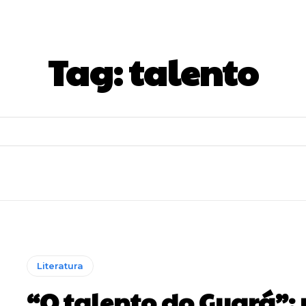
Tag:
talento
Literatura
“O talento do Guará”: