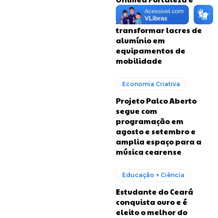
RioMar firmam
parceria para
transformar lacres de
alumínio em
equipamentos de
mobilidade
Economia Criativa
Projeto Palco Aberto
segue com
programação em
agosto e setembro e
amplia espaço para a
música cearense
Educação + Ciência
Estudante do Ceará
conquista ouro e é
eleito o melhor do