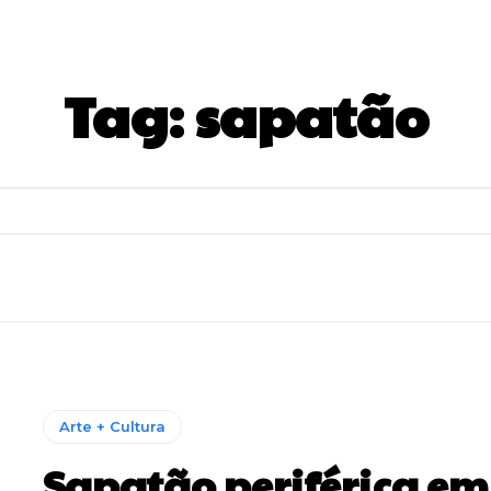
Tag:
sapatão
Arte + Cultura
Sapatão periférica em