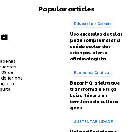
Popular articles
Educação + Ciência
 a
Uso excessivo de telas
pode comprometer a
saúde ocular das
crianças, alerta
oftalmologista
é apenas
feirantes
a 29 de
Economia Criativa
 de farinha,
Bazar HQ: a feira que
nção, a
transforma a Praça
quita
Luiza Távora em
território da cultura
geek
SUSTENTABILIDADE
Unimed Fortaleza e