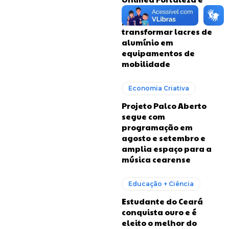
RioMar firmam
parceria para
transformar lacres de
alumínio em
equipamentos de
mobilidade
Economia Criativa
Projeto Palco Aberto
segue com
programação em
agosto e setembro e
amplia espaço para a
música cearense
Educação + Ciência
Estudante do Ceará
conquista ouro e é
eleito o melhor do