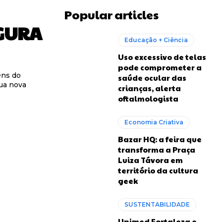
Popular articles
GURA
Educação + Ciência
Uso excessivo de telas
pode comprometer a
ens do
saúde ocular das
sua nova
crianças, alerta
oftalmologista
Economia Criativa
Bazar HQ: a feira que
transforma a Praça
Luiza Távora em
território da cultura
geek
SUSTENTABILIDADE
Unimed Fortaleza e