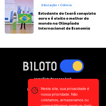
Educação + Ciência
Estudante do Ceará conquista
ouro e é eleito o melhor do
mundo na Olimpíada
Internacional de Economia
Jornalista Responsável:
Gustavo Augusto-Vieira
Neste site, sua privacidade é
Registro Profissional MTE 2589/CE
nossa prioridade. Não
coletamos, armazenamos ou
falecom@biloto.com.br
compartilhamos nenhum dado