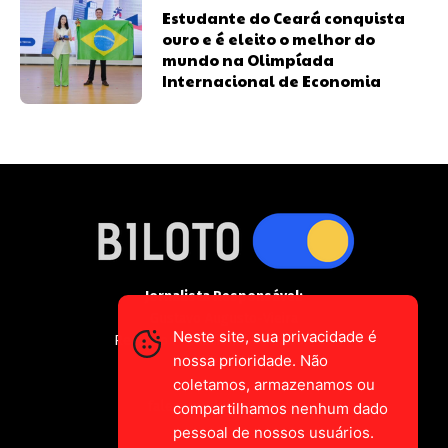
Estudante do Ceará conquista
ouro e é eleito o melhor do
mundo na Olimpíada
Internacional de Economia
Jornalista Responsável:
Gustavo Augusto-Vieira
Neste site, sua privacidade é
Registro Profissional MTE 2589/CE
nossa prioridade. Não
coletamos, armazenamos ou
falecom@biloto.com.br
compartilhamos nenhum dado
pessoal de nossos usuários.