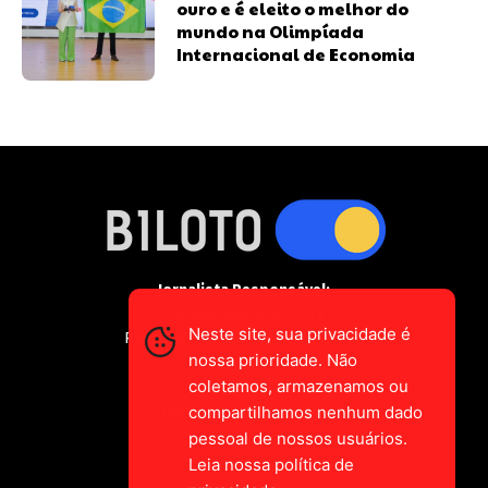
ouro e é eleito o melhor do
mundo na Olimpíada
Internacional de Economia
Jornalista Responsável:
Gustavo Augusto-Vieira
Neste site, sua privacidade é
Registro Profissional MTE 2589/CE
nossa prioridade. Não
coletamos, armazenamos ou
falecom@biloto.com.br
compartilhamos nenhum dado
pessoal de nossos usuários.
Leia nossa política de