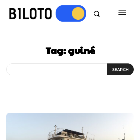
Tag:
guiné
SEARCH