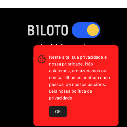
Jornalista Responsável:
Gustavo Augusto-Vieira
Neste site, sua privacidade é
Registro Profissional MTE 2589/CE
nossa prioridade. Não
coletamos, armazenamos ou
falecom@biloto.com.br
compartilhamos nenhum dado
pessoal de nossos usuários.
Leia nossa política de
privacidade.
MADE IN CEARÁ
BRASIL
OK
© 2026 Biloto