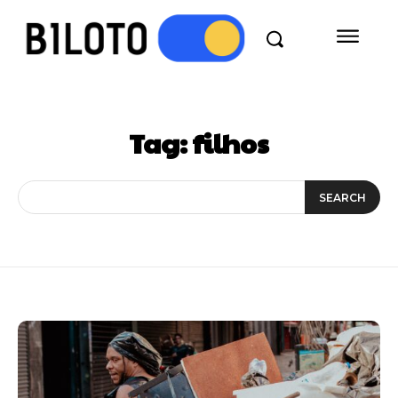
Tag:
filhos
SEARCH