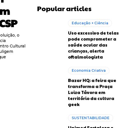
em
Popular articles
CCSP
Educação + Ciência
Uso excessivo de telas
oluição, o
pode comprometer a
cia
saúde ocular das
tro Cultural
crianças, alerta
fuligem
oftalmologista
que
Economia Criativa
Bazar HQ: a feira que
transforma a Praça
Luiza Távora em
território da cultura
geek
SUSTENTABILIDADE
Unimed Fortaleza e