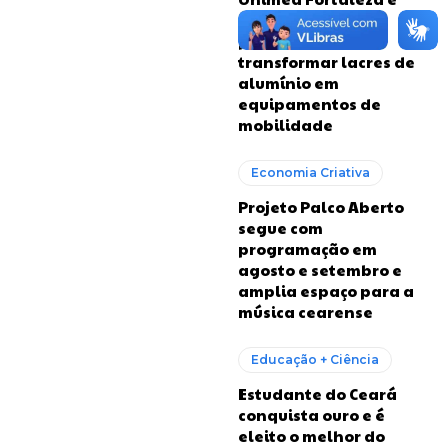
RioMar firmam
parceria para
transformar lacres de
alumínio em
equipamentos de
mobilidade
Economia Criativa
Projeto Palco Aberto
segue com
programação em
agosto e setembro e
amplia espaço para a
música cearense
Educação + Ciência
Estudante do Ceará
conquista ouro e é
eleito o melhor do